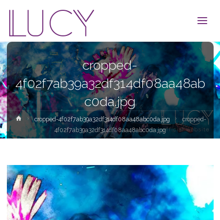
LUCY
cropped-
4f02f7ab39a32df314df08aa48ab
c0da.jpg
ホ
cropped-4f02f7ab39a32df314df08aa48abc0da.jpg
cropped-
ー
4f02f7ab39a32df314df08aa48abc0da.jpg
ム