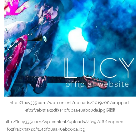
http://lucy335.com/wp-content/uploads/2019/06/cropped-
4f02f7ab39a32df314df08aa48abc0da.jpg 関連
http://lucy335.com/wp-content/uploads/2019/06/cropped-
4f02f7ab39a32df314df08aa48abc0da.jpg