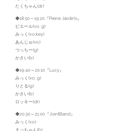
たくちゃん(dr)
◆18:50～19:20『Pierre Jardin’s』
ピエール(vo, g)
みっく(vo,key)
あんじゅ(vo)
つっちー(g)
かさい(b)
◆19:40～20:10『Lucy』
みっく(vo, g)
りとる(g)
かさい(b)
ロッキー(dr)
◆20:30～21:00『JointBand』
みっく(vo)
まっちゃん(b)