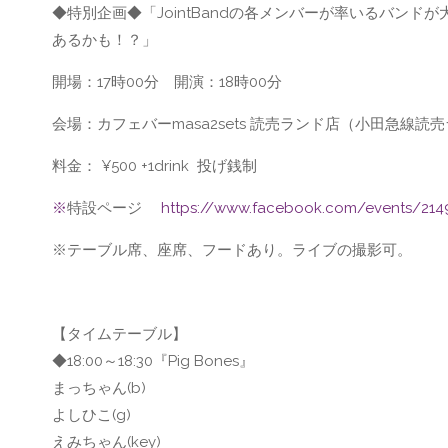
◆特別企画◆「JointBandの各メンバーが率いるバンドが大集結！ 
あるかも！？」
開場：17時00分 開演：18時00分
会場：カフェバーmasa2sets 読売ランド店（小田急線読
料金： ¥500 +1drink 投げ銭制
※
特設ページ
https://www.facebook.com/events/214
※テーブル席、座席、フードあり。ライブの撮影可。
【タイムテーブル】
◆18:00～18:30『Pig Bones』
まっちゃん(b)
よしひこ(g)
えみちゃん(key)