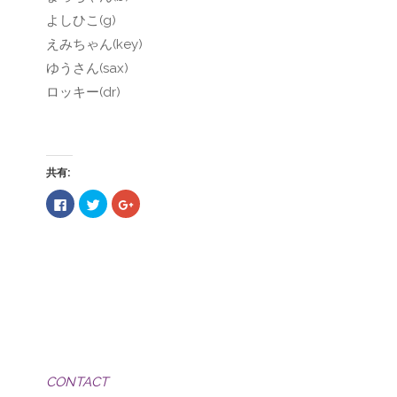
よしひこ(g)
えみちゃん(key)
ゆうさん(sax)
ロッキー(dr)
共有:
F
ク
ク
a
リ
リ
c
ッ
ッ
e
ク
ク
b
し
し
o
て
て
o
T
G
k
w
o
で
i
o
共
t
g
有
t
l
す
e
e
る
r
+
に
で
で
は
共
共
ク
有
有
リ
(
(
CONTACT
ッ
新
新
ク
し
し