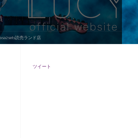
a2sets読売ランド店
ツイート