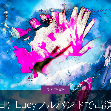
コ
PROFILE
LIVE
DISCOGRAPH
ン
テ
ン
ツ
に
ス
ライブ情報
キ
日）Lucyフルバンドで
ッ