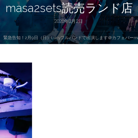
masa2sets読売ランド店
プ
2020年2月2日
す
緊急告知！2月9日（日）Lucyフルバンドで出演します＠カフェバーmas
る