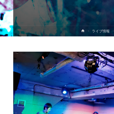
ホ
ライブ情報
ー
ム