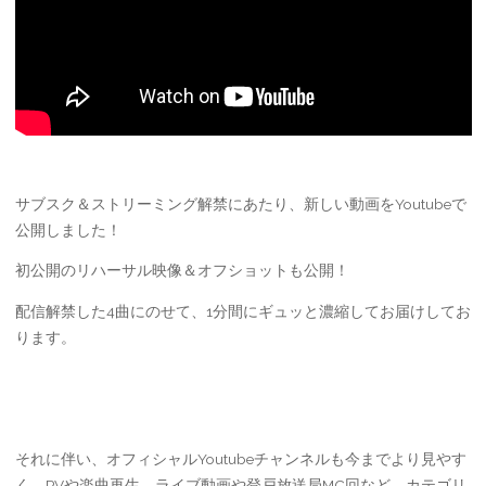
サブスク＆ストリーミング解禁にあたり、新しい動画をYoutubeで
公開しました！
初公開のリハーサル映像＆オフショットも公開！
配信解禁した4曲にのせて、1分間にギュッと濃縮してお届けしてお
ります。
それに伴い、オフィシャルYoutubeチャンネルも今までより見やす
く、PVや楽曲再生、ライブ動画や登戸放送局MC回など、カテゴリ