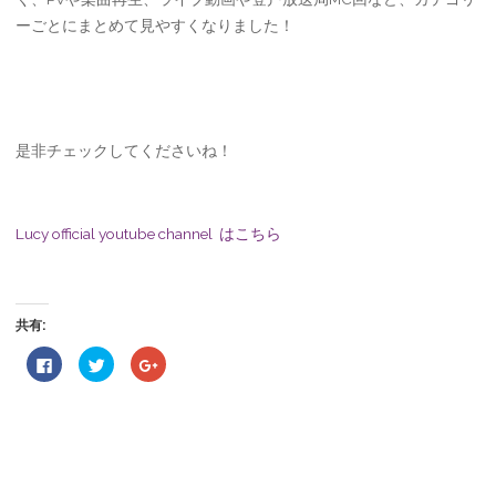
ーごとにまとめて見やすくなりました！
是非チェックしてくださいね！
Lucy official youtube channel はこちら
共有:
F
ク
ク
a
リ
リ
c
ッ
ッ
e
ク
ク
b
し
し
o
て
て
o
T
G
k
w
o
で
i
o
共
t
g
有
t
l