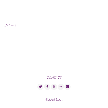
す
e
e
る
r
+
に
で
で
は
共
共
ク
有
有
リ
(
(
ッ
新
新
ク
し
し
ツイート
し
い
い
て
ウ
ウ
く
ィ
ィ
だ
ン
ン
さ
ド
ド
い
ウ
ウ
(
で
で
新
開
開
し
き
き
い
ま
ま
ウ
す
す
ィ
)
)
ン
ド
ウ
で
開
き
ま
CONTACT
す
)
©2018 Lucy