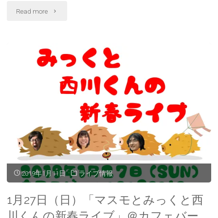
b
し
し
"2
o
て
て
Read more
前
o
T
G
k
w
o
で
i
o
月
ラ
共
t
g
有
t
l
す
e
e
24
イ
る
r
+
に
で
で
は
共
共
日
ク
有
有
ブ
リ
(
(
ッ
新
新
ク
し
し
（日）
出
し
い
い
て
ウ
ウ
く
ィ
ィ
mick×Pierre
演
だ
ン
ン
さ
ド
ド
い
ウ
ウ
Jardin’s「大
(
で
で
決
新
開
開
し
き
き
い
ま
ま
人
定！"
ウ
す
す
ィ
)
)
ン
の
ド
2019年1月11日
ライブ情報
ウ
で
遊
開
き
1月27日（日）「マスモとみっくと西
ま
す
び〜
)
川くんの新春ライブ」＠カフェバー