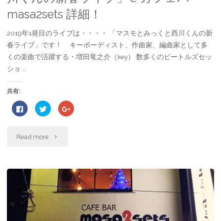
soirée〜」
masa2sets 詳細！
＠
2019年1発目のライブは・・・・ 「マスモとみっくと西川くんの新
春ライブ」です！ キーボーディスト、作曲家、編曲家として多
カ
くの楽曲で活躍する・増田竜之介（key） 数多くのビートルズセッ
フ
ショ …
ェ
共有:
バ
F
ク
ク
a
リ
リ
c
ッ
ッ
e
ク
ク
ー
b
し
し
"1
o
て
て
Read more
o
T
G
masa2sets
k
w
o
で
i
o
月
共
t
g
詳
有
t
l
す
e
e
27
る
r
+
に
で
で
細！"
は
共
共
日
ク
有
有
リ
(
(
ッ
新
新
ク
し
し
（日）
し
い
い