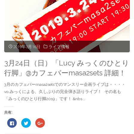
2019年3月16日
ライブ情報
3月24日（日）「Lucy みっくのひとり
行脚」@カフェバーmasa2sets 詳細！
3月のカフェバーmasa2setsでのマンスリー企画ライブは・・・・
vo.みっくによる、久しぶりの完全弾き語りライブ！ その名も
「みっくのひとり行脚2019」です！ &nbs …
共有:
F
ク
ク
a
リ
リ
c
ッ
ッ
e
ク
ク