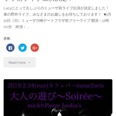
と
Lucyにとって久しぶりのミューザ前ライブ出演が決定しました！
り
春の野外ライブ、みなさまのお越しをお待ちしております！ ■3月
31日（日）ミューザ川崎ゲートプラザ前フリーライブ ​開演：12時
行
00分 終演： …
脚」
共有:
@
F
ク
ク
a
リ
リ
c
ッ
ッ
カ
e
ク
ク
b
し
し
"3
o
て
て
Read more
フ
o
T
G
k
w
o
で
i
o
月
共
t
g
ェ
有
t
l
す
e
e
31
る
r
+
バ
に
で
で
は
共
共
日
ク
有
有
ー
リ
(
(
ッ
新
新
ク
し
し
（日）
し
い
い
masa2sets
て
ウ
ウ
く
ィ
ィ
ミ
だ
ン
ン