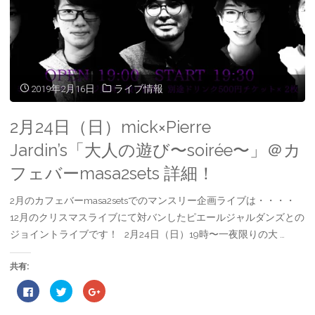
詳
さ
ド
ド
い
ウ
ウ
ュ
(
で
で
細！"
新
開
開
し
き
き
い
ま
ま
ー
ウ
す
す
ィ
)
)
ン
ザ
ド
2019年2月16日
ライブ情報
ウ
で
川
開
き
2月24日（日）mick×Pierre
ま
す
崎
)
Jardin’s「大人の遊び〜soirée〜」＠カ
ゲ
フェバーmasa2sets 詳細！
ー
2月のカフェバーmasa2setsでのマンスリー企画ライブは・・・・
12月のクリスマスライブにて対バンしたピエールジャルダンズとの
ト
ジョイントライブです！ 2月24日（日）19時〜一夜限りの大 …
プ
共有:
ラ
F
ク
ク
a
リ
リ
ザ
c
ッ
ッ
e
ク
ク