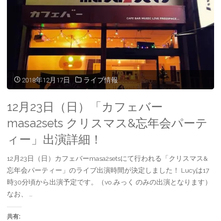
て
ウ
ウ
く
ィ
ィ
「マ
だ
ン
ン
さ
ド
ド
い
ウ
ウ
ス
(
で
で
新
開
開
し
き
き
い
ま
ま
モ
ウ
す
す
ィ
)
)
ン
と
ド
2018年12月17日
ライブ情報
ウ
で
み
開
き
12月23日（日）「カフェバー
ま
す
っ
)
masa2sets クリスマス&忘年会パーテ
く
ィー」出演詳細！
と
12月23日（日）カフェバーmasa2setsにて行われる「クリスマス&
忘年会パーティー」のライブ出演時間が決定しました！ Lucyは17
西
時30分頃から出演予定です。（vo.みっく のみの出演となります）
川
なお、 …
く
共有: