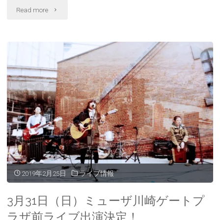
b
し
し
"3
o
て
て
Read more
o
T
G
k
w
o
で
i
o
月
共
t
g
有
t
l
す
e
e
24
る
r
+
に
で
で
は
共
共
日
ク
有
有
リ
(
(
ッ
新
新
ク
し
し
（日）
し
い
い
て
ウ
ウ
く
ィ
ィ
「Lucy
だ
ン
ン
さ
ド
ド
い
ウ
ウ
み
(
で
で
新
開
開
し
き
き
い
ま
ま
っ
ウ
す
す
ィ
)
)
ン
く
ド
2019年2月25日
ライブ情報
ウ
で
の
開
き
3月31日（日）ミューザ川崎ゲートプ
ま
す
ひ
)
ラザ前ライブ出演決定！