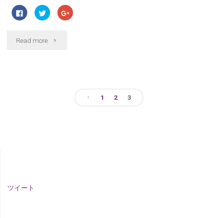
ん
F
ク
ク
a
リ
リ
c
ッ
ッ
e
ク
ク
の
b
し
し
"12
o
て
て
Read more
o
T
G
新
k
w
o
で
i
o
月
共
t
g
春
有
t
l
す
e
e
23
る
r
+
に
で
で
ラ
は
共
共
1
2
3
日
ク
有
有
リ
(
(
イ
ッ
新
新
投
ク
し
し
（日）
し
い
い
ブ」
て
ウ
ウ
く
ィ
ィ
稿
「カ
だ
ン
ン
さ
ド
ド
＠
い
ウ
ウ
フ
(
で
で
ナ
新
開
開
カ
し
き
き
い
ま
ま
ェ
ウ
す
す
フ
ビ
ィ
)
)
ツイート
ン
バ
ド
ウ
ェ
で
ゲ
ー
開