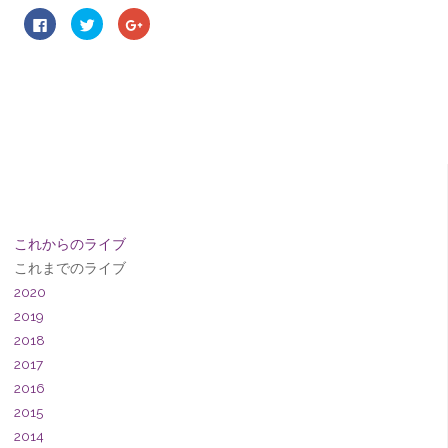
F
ク
ク
a
リ
リ
c
ッ
ッ
e
ク
ク
b
し
し
o
て
て
o
T
G
k
w
o
で
i
o
共
t
g
有
t
l
す
e
e
る
r
+
に
で
で
は
共
共
ク
有
有
リ
(
(
ッ
新
新
ク
し
し
これからのライブ
し
い
い
て
ウ
ウ
これまでのライブ
く
ィ
ィ
だ
ン
ン
2020
さ
ド
ド
い
ウ
ウ
2019
(
で
で
新
開
開
2018
し
き
き
い
ま
ま
2017
ウ
す
す
ィ
)
)
2016
ン
ド
2015
ウ
で
2014
開